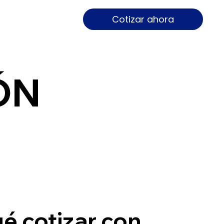
Cotizar ahora
ÓN
é cotizar con