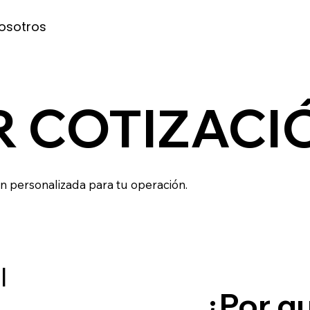
osotros
R COTIZACI
ón personalizada para tu operación.
l
¿Por qu