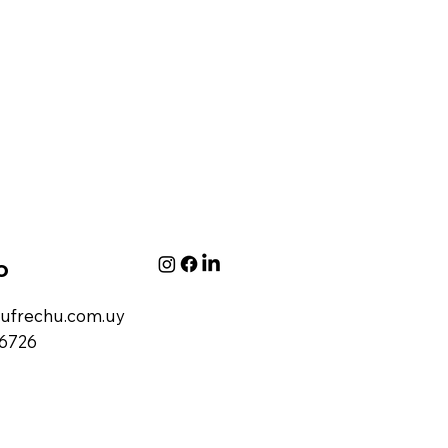
o
ufrechu.com.uy
 6726